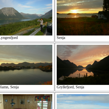
Lyngenfjord
Senja
Hamn, Senja
Gryllefjord, Senja