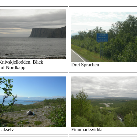
Knivskjellodden. Blick
Drei Sprachen
auf Nordkapp
Lakselv
Finnmarksvidda