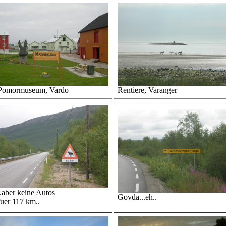
Pomormuseum, Vardo
Rentiere, Varanger
..aber keine Autos
Govda...eh..
fuer 117 km..