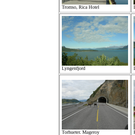
Tromso, Rica Hotel
Lyngenfjord
Torhueter. Mageroy