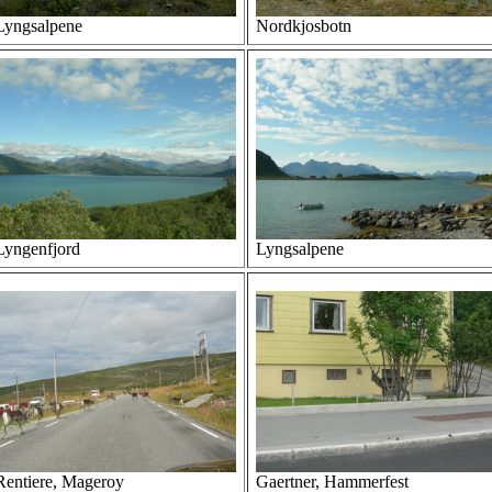
Lyngsalpene
Nordkjosbotn
Lyngenfjord
Lyngsalpene
Rentiere, Mageroy
Gaertner, Hammerfest